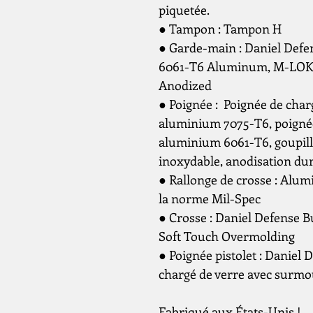
piquetée.
● Tampon : Tampon H
● Garde-main : Daniel Defe
6061-T6 Aluminum, M-LOK A
Anodized
● Poignée : Poignée de cha
aluminium 7075-T6, poignée
aluminium 6061-T6, goupill
inoxydable, anodisation dure
● Rallonge de crosse : Alum
la norme Mil-Spec
● Crosse : Daniel Defense Bu
Soft Touch Overmolding
● Poignée pistolet : Daniel 
chargé de verre avec surmo
Fabriqué aux États-Unis !