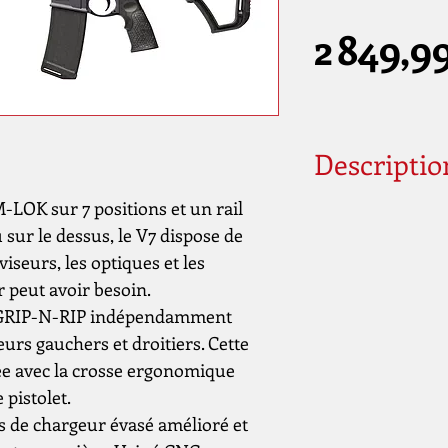
2 849,9
Descriptio
M-LOK sur 7 positions et un rail
Carabine semi-au
Calibre
sur le dessus, le V7 dispose de
.223 Rem (5,56x45)
iseurs, les optiques et les
Canon de
r peut avoir besoin.
16" (40cm)
 GRIP-N-RIP indépendamment
Pas de rayure :
urs gauchers et droitiers. Cette
1:7"
ée avec la crosse ergonomique
Canon fileté
 pistolet.
Diamètre filetage :
s de chargeur évasé amélioré et
1/2x28