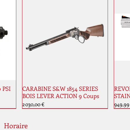
0 PSI
CARABINE S&W 1854 SERIES
REVOL
BOIS LEVER ACTION 9 Coups
STAIN
Prix
Prix
2 030,00 €
949,99
Nouveauté
Horaire