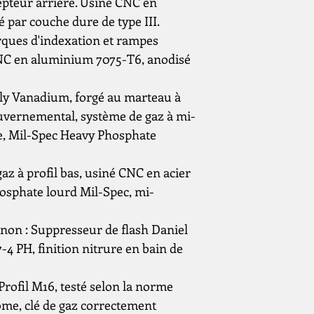
Chargeur (coups) :
epteur arrière. Usiné CNC en
10
par couche dure de type III.
Crosse :
rques d'indexation et rampes
Daniel Defense But
NC en aluminium 7075-T6, anodisé
with Soft Touch 
Poignée :
ly Vanadium, forgé au marteau à
pistolet Daniel D
 gouvernemental, système de gaz à mi-
verre avec surmou
e, Mil-Spec Heavy Phosphate
Rail picatinny
Frein de bouche
az à profil bas, usiné CNC en acier
osphate lourd Mil-Spec, mi-
anon : Suppresseur de flash Daniel
-4 PH, finition nitrure en bain de
Profil M16, testé selon la norme
ome, clé de gaz correctement