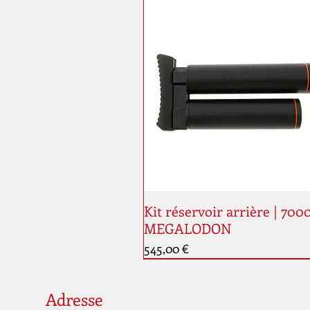
Kit réservoir arrière | 700
MEGALODON
Prix
545,00 €
Nouveauté
Adresse