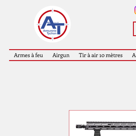
Armes à feu
Airgun
Tir à air 10 mètres
A