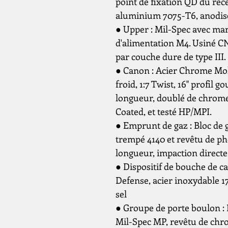
point de fixation QD du réc
aluminium 7075-T6, anodisé 
● Upper : Mil-Spec avec ma
d'alimentation M4. Usiné C
par couche dure de type III.
● Canon : Acier Chrome Mo
froid, 1:7 Twist, 16" profil
longueur, doublé de chrom
Coated, et testé HP/MPI.
● Emprunt de gaz : Bloc de g
trempé 4140 et revêtu de ph
longueur, impaction directe
● Dispositif de bouche de c
Defense, acier inoxydable 17
sel
● Groupe de porte boulon : 
Mil-Spec MP, revêtu de chr