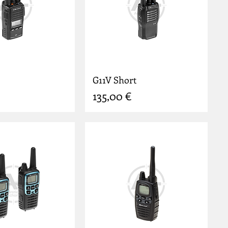
G11V Short
Prix
135,00 €