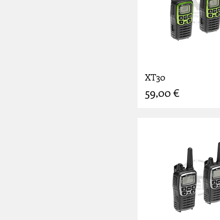
XT30
Prix
59,00 €