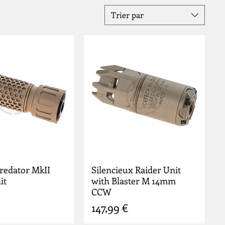
Trier par
redator MkII
Silencieux Raider Unit
it
with Blaster M 14mm
CCW
Prix
147,99 €