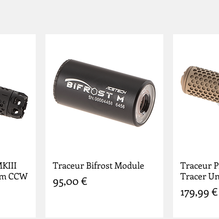
KIII
Traceur Bifrost Module
Traceur P
4mm CCW
Tracer Un
Prix
95,00 €
Prix
179,99 €