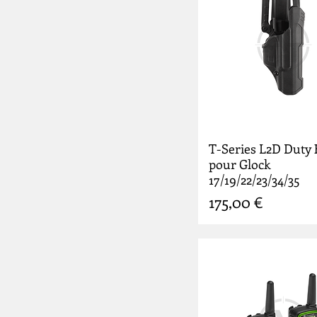
T-Series L2D Duty 
pour Glock
17/19/22/23/34/35
Prix
175,00 €