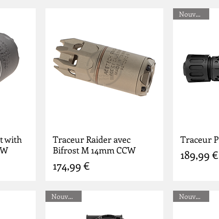
Nouveauté
t with
Traceur Raider avec
Traceur 
CW
Bifrost M 14mm CCW
Prix
189,99 €
Prix
174,99 €
Nouveauté
Nouveauté