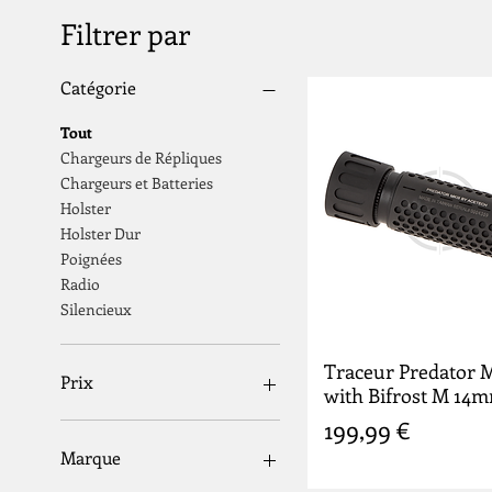
Filtrer par
Catégorie
Tout
Chargeurs de Répliques
Chargeurs et Batteries
Holster
Holster Dur
Poignées
Radio
Silencieux
Traceur Predator M
Prix
with Bifrost M 1
Prix
199,99 €
0 €
200 €
Marque