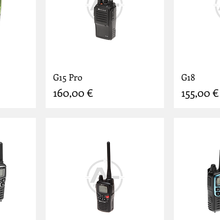
G15 Pro
G18
Prix
Prix
160,00 €
155,00 €