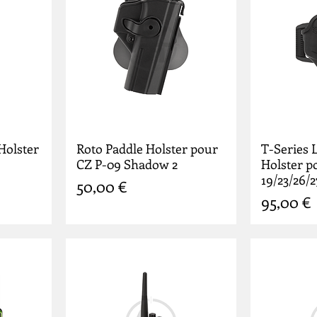
Holster
Roto Paddle Holster pour
T-Series 
CZ P-09 Shadow 2
Holster p
19/23/26/2
Prix
50,00 €
Prix
95,00 €