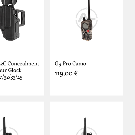
L2C Concealment
G9 Pro Camo
our Glock
Prix
119,00 €
7/32/33/45