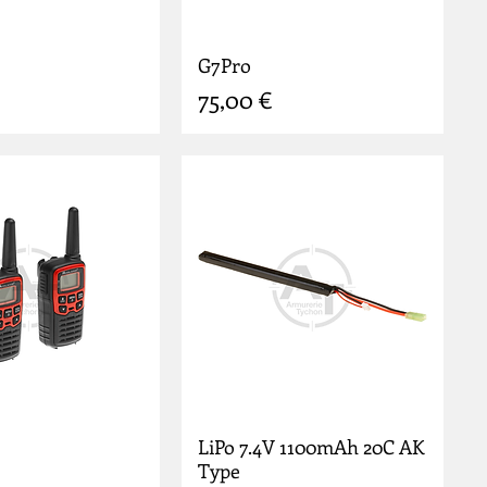
G7Pro
Prix
75,00 €
LiPo 7.4V 1100mAh 20C AK
Type