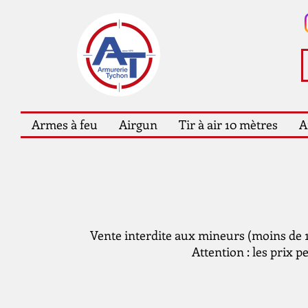
Armes à feu
Airgun
Tir à air 10 mètres
A
Vente interdite aux mineurs (moins de 18
Attention : les prix p