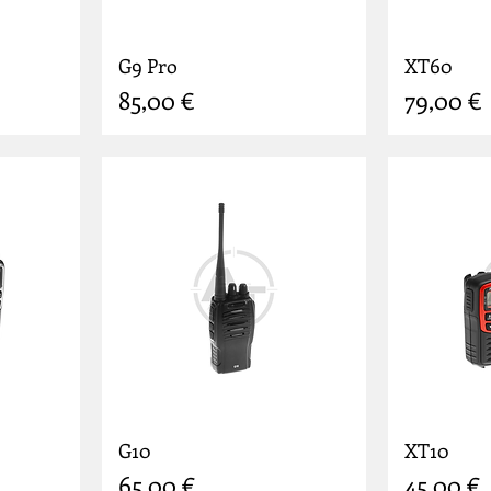
G9 Pro
XT60
Prix
Prix
85,00 €
79,00 €
G10
XT10
Prix
Prix
65,00 €
45,00 €