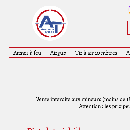
Armes à feu
Airgun
Tir à air 10 mètres
A
Vente interdite aux mineurs (moins de 18 
Attention : les prix pe