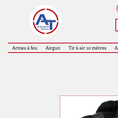
Armes à feu
Airgun
Tir à air 10 mètres
A