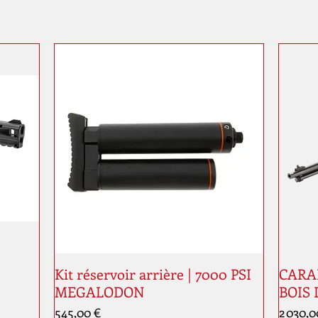
Kit réservoir arrière | 7000 PSI
CARAB
MEGALODON
BOIS 
Prix
Prix
545,00 €
2 030,0