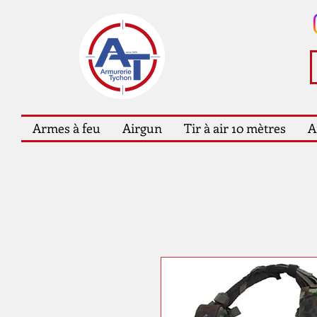
Armes à feu
Airgun
Tir à air 10 mètres
A