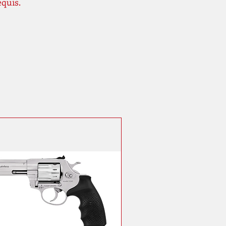
equis.