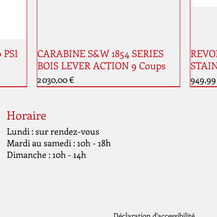
0 PSI
CARABINE S&W 1854 SERIES
REVOL
BOIS LEVER ACTION 9 Coups
STAIN
Prix
Prix
2 030,00 €
949,99
Nouveauté
Horaire
Lundi : sur rendez-vous
Mardi au samedi : 10h - 18h
Dimanche : 10h - 14h
Déclaration d'accessibilité