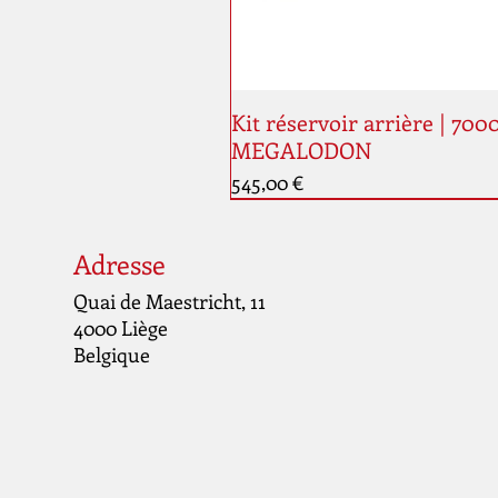
Kit réservoir arrière | 700
MEGALODON
Prix
545,00 €
Nouveauté
Adresse
Quai de Maestricht, 11
4000 Liège
Belgique