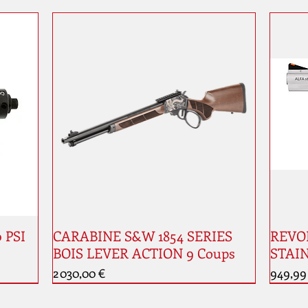
0 PSI
CARABINE S&W 1854 SERIES
REVOL
BOIS LEVER ACTION 9 Coups
STAIN
Prix
Prix
2 030,00 €
949,99
Nouveauté