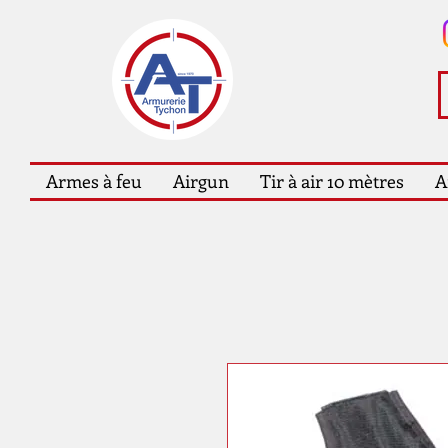
Armes à feu
Airgun
Tir à air 10 mètres
A