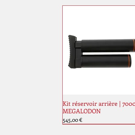
Kit réservoir arrière | 700
MEGALODON
Prix
545,00 €
Nouveauté