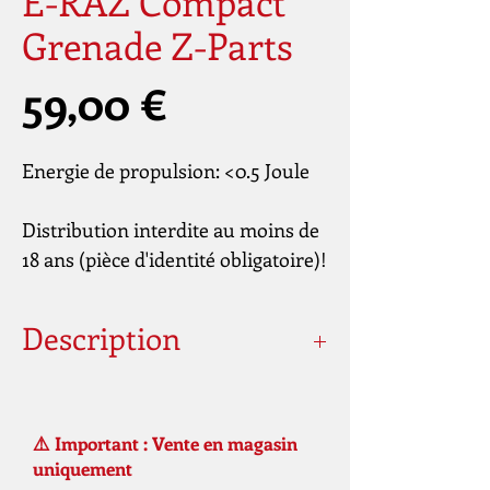
E-RAZ Compact
Grenade Z-Parts
Prix
59,00 €
Energie de propulsion: <0.5 Joule
Distribution interdite au moins de
18 ans (pièce d'identité obligatoire)!
Description
Poids
140 g
⚠️ Important : Vente en magasin
Poids de la livraison
150 g
uniquement