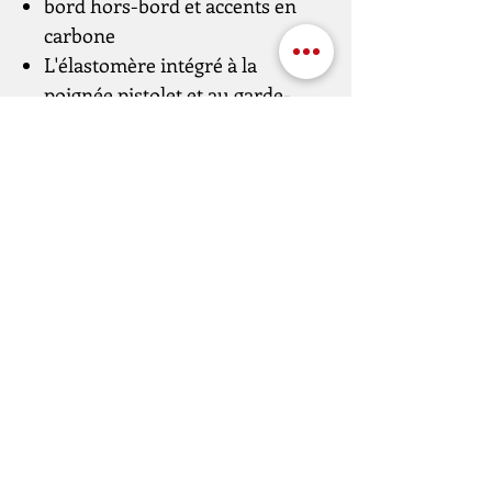
bord hors-bord et accents en
carbone
L'élastomère intégré à la
poignée pistolet et au garde-
main offre une meilleure prise
en main.
Points d'attache QD pour sangle
d'arme
Point de fixation magnétique
pour bipied ou bâton de tir
Pression de déclenchement : 800
grammes
Description:
Série
Walther RS3