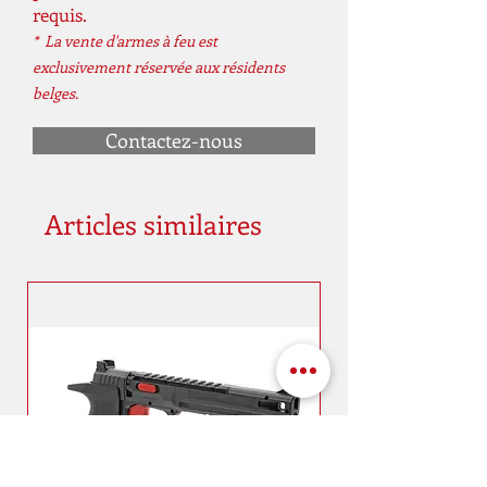
requis.
* La vente d'armes à feu est
Énergie
<3,0 joule (s)
exclusivement réservée aux résidents
belges.
Contactez-nous
Articles similaires