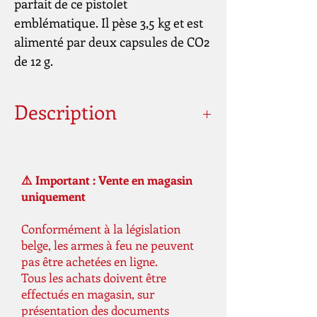
parfait de ce pistolet
emblématique. Il pèse 3,5 kg et est
alimenté par deux capsules de CO2
de 12 g.
Description
Système
à air CO₂
⚠️ Important : Vente en magasin
Calibre
BB de 4,5 mm
uniquement
(.177)
Conformément à la législation
La capacité du
30 tir (s)
belge, les armes à feu ne peuvent
chargeur
pas être achetées en ligne.
Tous les achats doivent être
Longueur
805 millimètre
effectués en magasin, sur
présentation des documents
Poids
3435 grammes