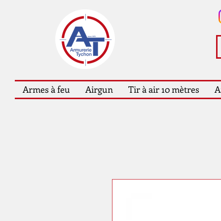
Armes à feu
Airgun
Tir à air 10 mètres
A