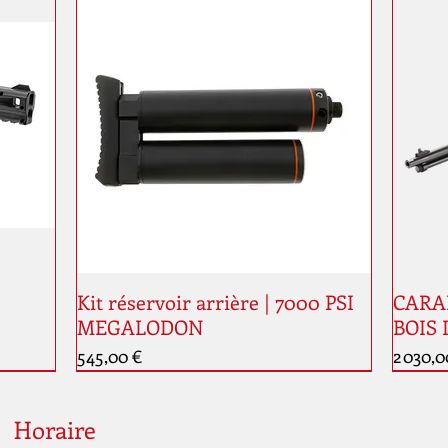
Kit réservoir arrière | 7000 PSI
CARAB
MEGALODON
BOIS 
Prix
Prix
545,00 €
2 030,0
Nouveauté
Nouve
Horaire