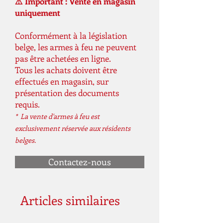
⚠️ Important : Vente en magasin
Calibre de défense
8 mm PAK
uniquement
Projectile/effet
A blanc
Conformément à la législation
belge, les armes à feu ne peuvent
Capacité du
5 coups
pas être achetées en ligne.
chargeur
Tous les achats doivent être
effectués en magasin, sur
Couleur
Noir
présentation des documents
requis.
Livrée
Mallette en
* La vente d'armes à feu est
plastique
exclusivement réservée aux résidents
Longueur du canon
81
belges.
en mm
Contactez-nous
Taille
Standard
Longueur
153
Articles similaires
approximative en
mm