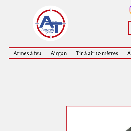
Armes à feu
Airgun
Tir à air 10 mètres
A