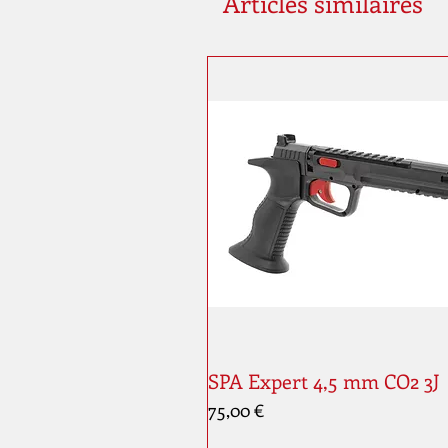
Articles similaires
SPA Expert 4,5 mm CO2 3J
Prix
75,00 €