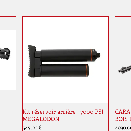
Kit réservoir arrière | 7000 PSI
CARAB
MEGALODON
BOIS 
Prix
Prix
545,00 €
2 030,0