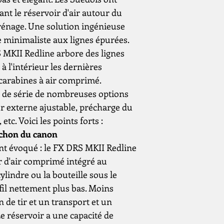
ant le réservoir d'air autour du
rénage. Une solution ingénieuse
e minimaliste aux lignes épurées.
État du produit
S MKII Redline arbore des lignes
Calibre
à l'intérieur les dernières
carabines à air comprimé.
é de série de nombreuses options
ur externe ajustable, précharge du
Source
tc. Voici les points forts :
d'alimentation
nchon du canon
Capacité du cyli
nt évoqué : le FX DRS MKII Redline
(cm³)
r d'air comprimé intégré au
lindre ou la bouteille sous le
Pression de
fil nettement plus bas. Moins
remplissage (bar 
de tir et un transport et un
psi)
 réservoir a une capacité de