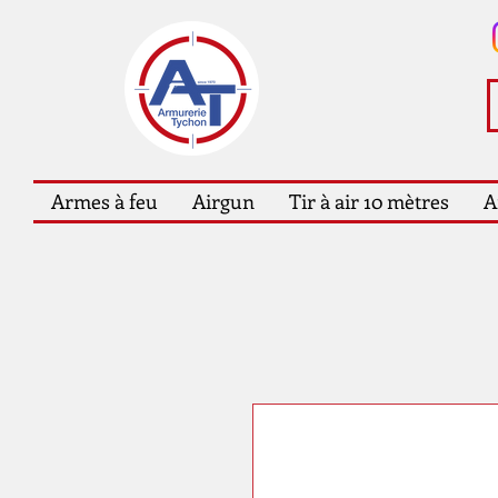
Armes à feu
Airgun
Tir à air 10 mètres
A