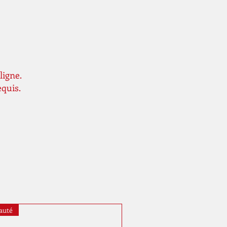
ligne.
equis.
auté