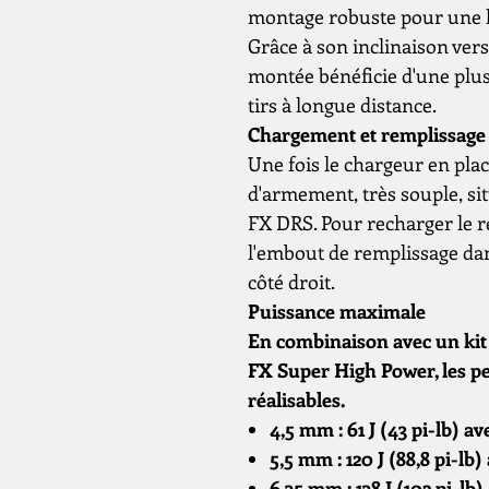
montage robuste pour une l
Grâce à son inclinaison vers
montée bénéficie d'une plus
tirs à longue distance.
Chargement et remplissage
Une fois le chargeur en place,
d'armement, très souple, sit
FX DRS. Pour recharger le rés
l'embout de remplissage dans 
côté droit.
Puissance maximale
En combinaison avec un kit
FX Super High Power, les p
réalisables.
4,5 mm : 61 J (43 pi-lb) av
5,5 mm : 120 J (88,8 pi-lb)
6,35 mm : 138 J (102 pi-lb)