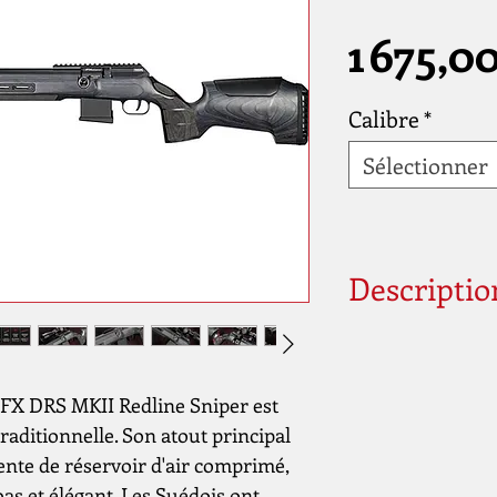
1 675,0
Calibre
*
Sélectionner
Descriptio
Code produit
 FX DRS MKII Redline Sniper est
raditionnelle. Son atout principal
ente de réservoir d'air comprimé,
bas et élégant. Les Suédois ont