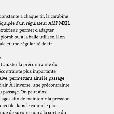
Réglementé
Énergie (Joule)
onstante à chaque tir, la carabine
équipée d'un régulateur AMP MKII.
Système de tens
'extérieur, permet d'adapter
Capacité d'entre
lomb ou à la balle utilisée. Il en
le et une régularité de tir
Poids (grammes)
e
Longueur de cou
ut ajuster la précontrainte du
(mm)
écontrainte plus importante
Longueur totale
alve, permettant ainsi le passage
(mm)
'air. À l'inverse, une précontrainte
du passage. On peut ainsi
Comprend une
lages afin de maintenir la pression
lunette de visée
ojectile dans le canon le plus
Type de rail de
que de surpression à la sortie du