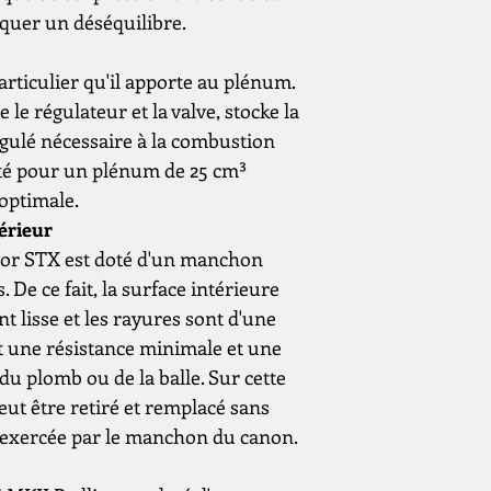
montage
quer un déséquilibre.
ballon
articulier qu'il apporte au plénum.
e le régulateur et la valve, stocke la
Matériau de la
bouteille
égulé nécessaire à la combustion
opté pour un plénum de 25 cm³
Vue
optimale.
érieur
Extras
ior STX est doté d'un manchon
 De ce fait, la surface intérieure
 lisse et les rayures sont d'une
it une résistance minimale et une
du plomb ou de la balle. Sur cette
ut être retiré et remplacé sans
n exercée par le manchon du canon.