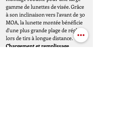
gamme de lunettes de visée. Grâce
à son inclinaison vers l'avant de 30
MOA, la lunette montée bénéficie
d'une plus grande plage de réglage
lors de tirs à longue distance.
Chargement et remplissage
Une fois le chargeur en place, il
suffit de tirer le levier d'armement,
très souple, situé sur le côté droit
pour charger le FX DRS. Pour
recharger le réservoir d'air, il suffit
d'insérer l'embout de remplissage
dans l'orifice prévu à cet effet sur
le côté droit.
Description