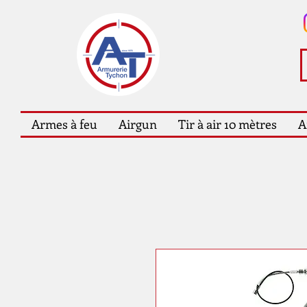
Armes à feu
Airgun
Tir à air 10 mètres
A