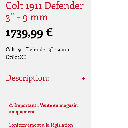
Colt 1911 Defender
3¨ - 9 mm
Prix
1 739,99 €
Colt 1911 Defender 3¨ - 9 mm
O7802XE
Description:
Caliber
: 9mm
Capacity
: 7+1 Rounds
FIRE MODE
: SAO
⚠️ Important : Vente en magasin
uniquement
Conformément à la législation