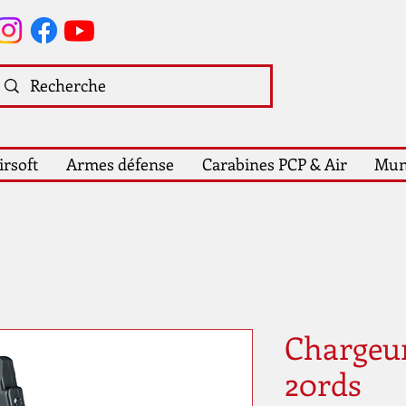
irsoft
Armes défense
Carabines PCP & Air
Mun
Chargeu
20rds