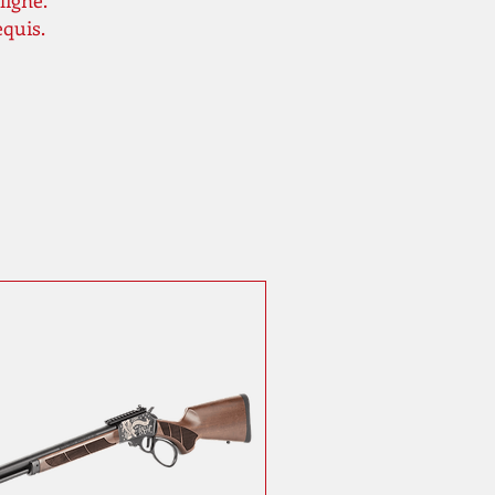
ligne.
equis.