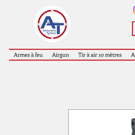
Armes à feu
Airgun
Tir à air 10 mètres
A