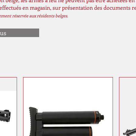
n belge, les armes à feu ne peuvent pas être achetées en 
 effectués en magasin, sur présentation des documents r
vement réservée aux résidents belges.
ous