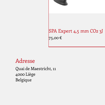
SPA Expert 4,5 mm CO2 3J
Prix
75,00 €
Adresse
Quai de Maestricht, 11
4000 Liège
Belgique