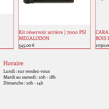
Kit réservoir arrière | 7000 PSI
CARAB
MEGALODON
BOIS 
Prix
Prix
545,00 €
2 030,0
Nouveauté
Nouve
Horaire
Lundi : sur rendez-vous
Mardi au samedi : 10h - 18h
Dimanche : 10h - 14h