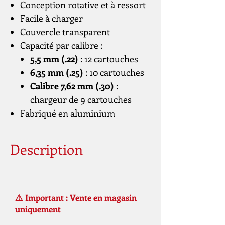
Conception rotative et à ressort
Facile à charger
Couvercle transparent
Capacité par calibre :
5,5 mm (.22)
: 12 cartouches
6,35 mm (.25)
: 10 cartouches
Calibre 7,62 mm (.30)
:
chargeur de 9 cartouches
Fabriqué en aluminium
Description
Calibre
7,62 mm (0,30), 9
mm (0,35)
⚠️ Important : Vente en magasin
uniquement
Capacité
8
d'entrepôt