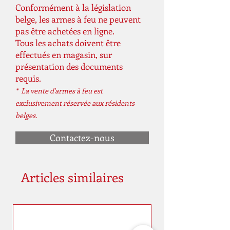
Conformément à la législation
belge, les armes à feu ne peuvent
Convient
Arme à air
pas être achetées en ligne.
pour
comprimé
Tous les achats doivent être
effectués en magasin, sur
Matériel
Synthétique
présentation des documents
requis.
Emballé par
1
* La vente d'armes à feu est
exclusivement réservée aux résidents
belges.
Contactez-nous
Articles similaires