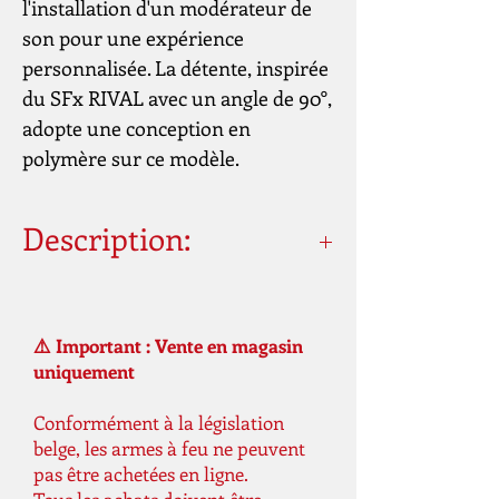
l'installation d'un modérateur de
son pour une expérience
personnalisée. La détente, inspirée
du SFx RIVAL avec un angle de 90°,
adopte une conception en
polymère sur ce modèle.
Description:
Canon de 5" (127mm)
Canon fileté
Diamètre filetage : M13/5x1 LH (à
⚠️ Important : Vente en magasin
gauche)
uniquement
Chargeur (coups) : 20 (chargeur avec
talonnette) et 18 (chargeur standard)
Conformément à la législation
belge, les armes à feu ne peuvent
Carcasse : Polymère
pas être achetées en ligne.
Culasse : Acier avec stries de