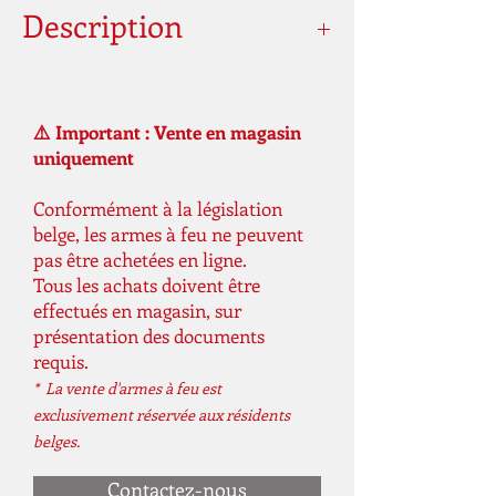
Description
Capacité du chargeur
72 coups
⚠️ Important : Vente en magasin
Poids
180 g
uniquement
Poids de la livraison
200 g
Conformément à la législation
belge, les armes à feu ne peuvent
pas être achetées en ligne.
Tous les achats doivent être
effectués en magasin, sur
présentation des documents
requis.
* La vente d'armes à feu est
exclusivement réservée aux résidents
belges.
Contactez-nous