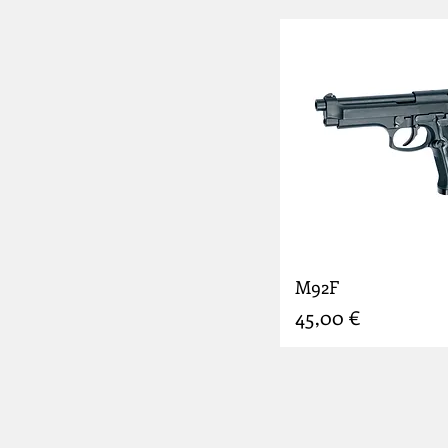
M92F
Prix
45,00 €