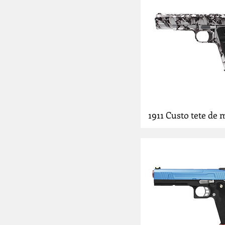
FN Herstal
G&G
Glock/Umarex
Heckler & Koch
Hammerli
HFC
Krytac
Kj Works
KWA
KWC
1911 Custo tete de 
Lancer Tactical
Ruger
Saigo Defense
Secutor Arms
Sig Sauer
Smith & Wesson
Tokyo Marui
Umarex
Vorsk