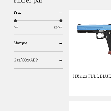
Prix
0 €
590 €
Marque
Army Armament
ASG
Gaz/CO2/AEP
Aw Custom
Beretta
Ressort
HX1102 FULL BLUE
Colt
Gaz
Cybergun
AEP
Cyma
CO2
CZ
Desert Eagle
Elite Force
EMG Salient Arms