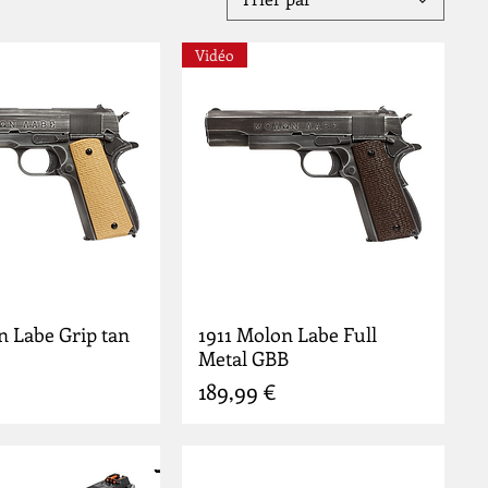
Vidéo
n Labe Grip tan
1911 Molon Labe Full
Metal GBB
Prix
189,99 €