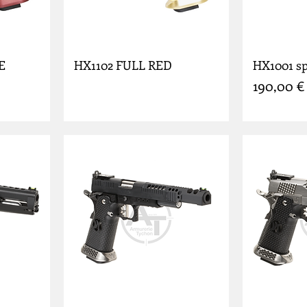
E
HX1102 FULL RED
HX1001 spl
Prix
190,00 €