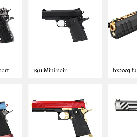
mort
1911 Mini noir
hx2003 ful