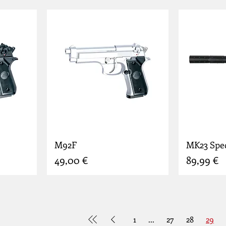
M92F
MK23 Spec
Prix
Prix
49,00 €
89,99 €
1
...
27
28
29