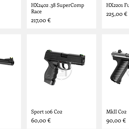
HX2402 .38 SuperComp
HX2201 Fu
Race
Prix
225,00 €
Prix
217,00 €
Sport 106 Co2
MkII Co2
Prix
Prix
60,00 €
90,00 €