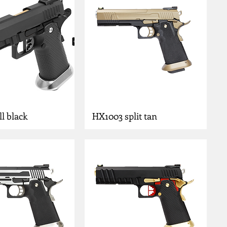
l black
HX1003 split tan