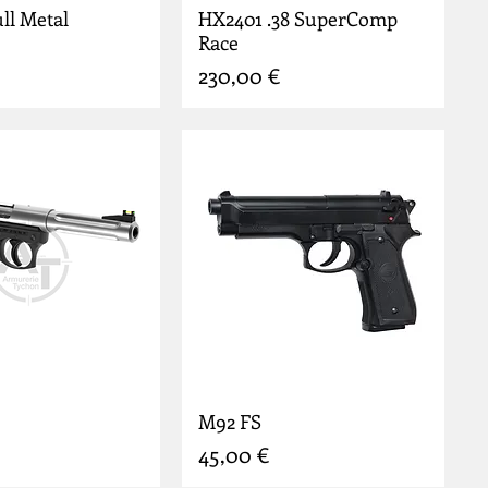
ll Metal
HX2401 .38 SuperComp
Race
Prix
230,00 €
M92 FS
Prix
45,00 €