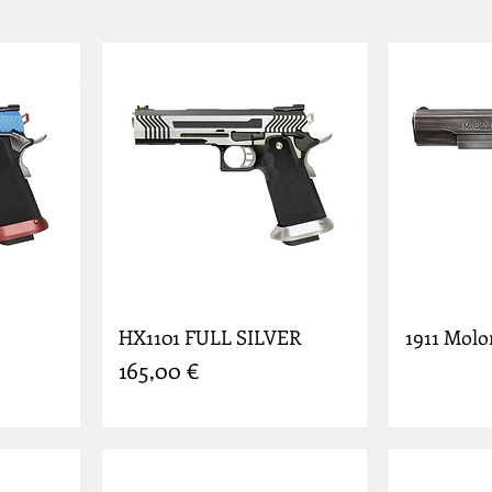
HX1101 FULL SILVER
1911 Molo
Prix
165,00 €