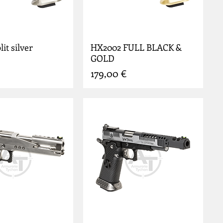
it silver
HX2002 FULL BLACK &
GOLD
Prix
179,00 €