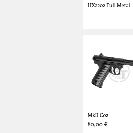
HX2202 Full Metal
MkII Co2
Prix
80,00 €