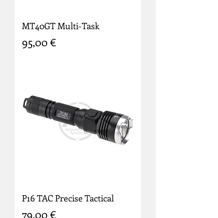
MT40GT Multi-Task
Prix
95,00 €
P16 TAC Precise Tactical
Prix
79,00 €