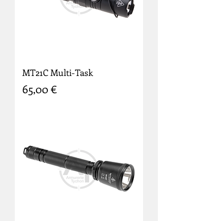
MT21C Multi-Task
Prix
65,00 €