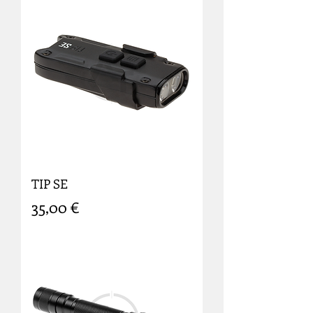
TIP SE
Prix
35,00 €