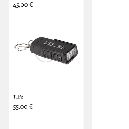
Prix
45,00 €
TIP2
Prix
55,00 €