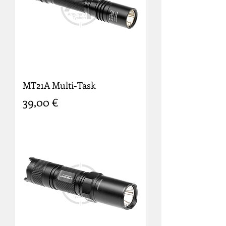
MT21A Multi-Task
Prix
39,00 €