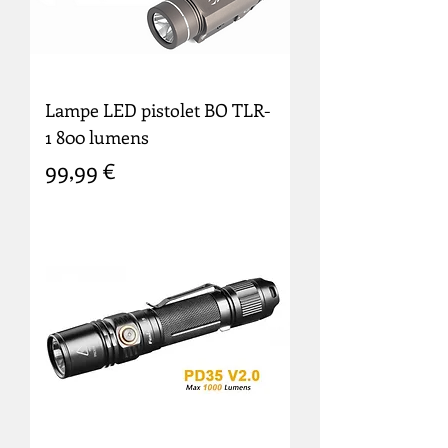
Lampe LED pistolet BO TLR-
1 800 lumens
Prix
99,99 €