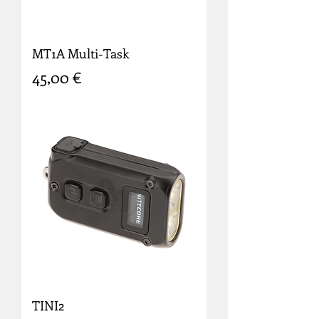
MT1A Multi-Task
Prix
45,00 €
TINI2