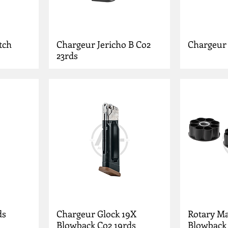
tch
Chargeur Jericho B Co2
Chargeur
23rds
ds
Chargeur Glock 19X
Rotary Ma
Blowback Co2 19rds
Blowback 