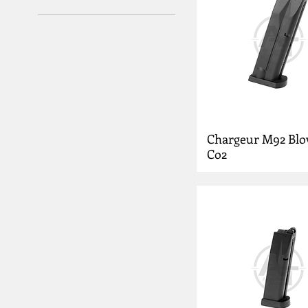
0 €
60 €
Chargeur M92 Bl
Co2