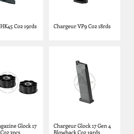
 HK45 Co2 19rds
Chargeur VP9 Co2 18rds
gazine Glock 17
Chargeur Glock 17 Gen 4
Co2 3pcs
Blowback Co2 19rds