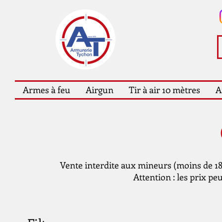
Armes à feu
Airgun
Tir à air 10 mètres
A
Vente interdite aux mineurs (moins de 18 
Attention : les prix pe