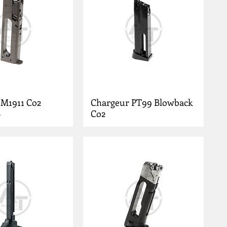
 M1911 Co2
Chargeur PT99 Blowback
B
Co2