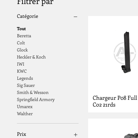
Filtrer par
Catégorie
Tout
Beretta
Colt
Glock
Heckler & Koch
IWI
KWC
Legends
Sig Sauer
Smith & Wesson
Chargeur P08 Full
Springfield Armory
Co2 21rds
Umarex
Walther
Prix