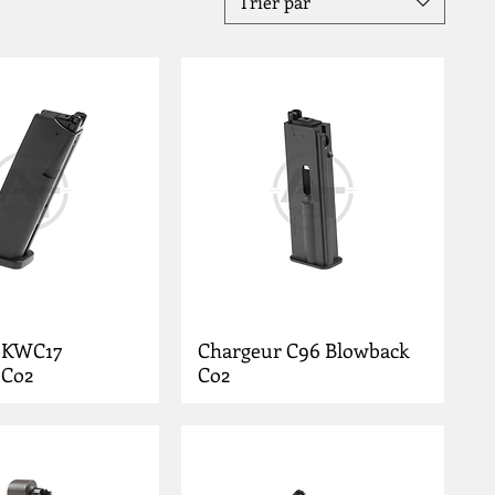
Trier par
 KWC17
Chargeur C96 Blowback
 Co2
Co2