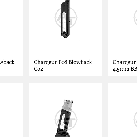
owback
Chargeur P08 Blowback
Chargeur
Co2
4.5mm B